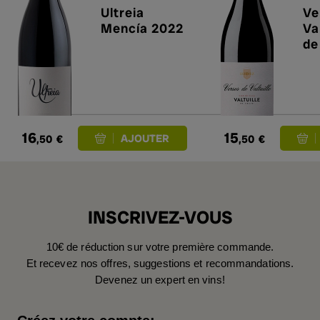
Ultreia
Ve
Mencía 2022
Va
de
16
15
,50
€
,50
€
INSCRIVEZ-VOUS
10€ de réduction sur votre première commande.
Et recevez nos offres, suggestions et recommandations.
Devenez un expert en vins!