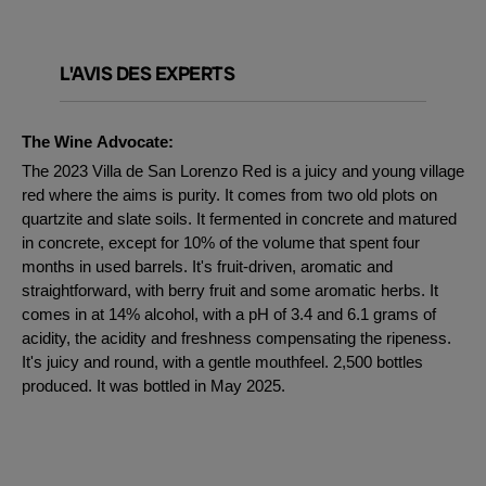
L'AVIS DES EXPERTS
The Wine Advocate:
The 2023 Villa de San Lorenzo Red is a juicy and young village
red where the aims is purity. It comes from two old plots on
quartzite and slate soils. It fermented in concrete and matured
in concrete, except for 10% of the volume that spent four
months in used barrels. It's fruit-driven, aromatic and
straightforward, with berry fruit and some aromatic herbs. It
comes in at 14% alcohol, with a pH of 3.4 and 6.1 grams of
acidity, the acidity and freshness compensating the ripeness.
It's juicy and round, with a gentle mouthfeel. 2,500 bottles
produced. It was bottled in May 2025.