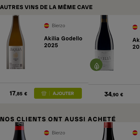
AUTRES VINS DE LA MÊME CAVE
Bierzo
Akilia Godello
Aki
2025
20
17
34
,85
€
,90
€
NOS CLIENTS ONT AUSSI ACHETÉ
Bierzo