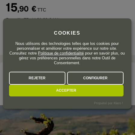
15
,90
€
TTC
Bouteille 75 cl
| 21,20 € / Litre
COOKIES
Nous utilisons des technologies telles que los cookies pour
personnaliser et améliorer votre expérience sur notre site.
Consultez notre
Politique de confidentialité
pour en savoir plus, ou
gérez vos préférences personnelles dans notre Outil de
Consentement.
Le domaine
REJETER
CONFIGURER
BODEGA AKILIA
ACCEPTER
Bierzo
Propulsé par Klaro !