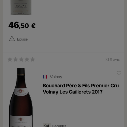
46
,50
€
Epuisé
0 avis
Volnay
Bouchard Père & Fils Premier Cru
Volnay Les Caillerets 2017
94
Decanter