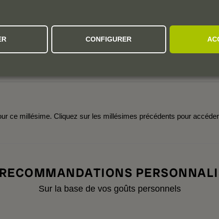
5
4
3
0 avis
ER
CONFIGURER
AC
2
1
Millésimes:
2020
2019
2018
2016
r ce millésime. Cliquez sur les millésimes précédents pour accéde
 RECOMMANDATIONS PERSONNALI
Sur la base de vos goûts personnels