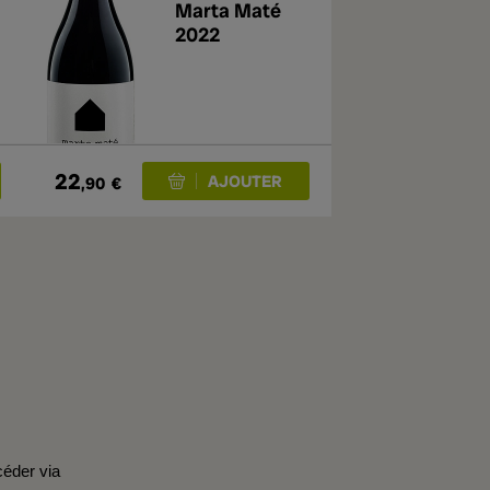
Marta Maté
2022
22
,90
€
céder via