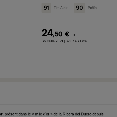
91
90
Tim Atkin
Peñín
24
,50
€
TTC
Bouteille 75 cl
| 32,67 € / Litre
or
, présent dans le « mile d'or » de la Ribera del Duero depuis