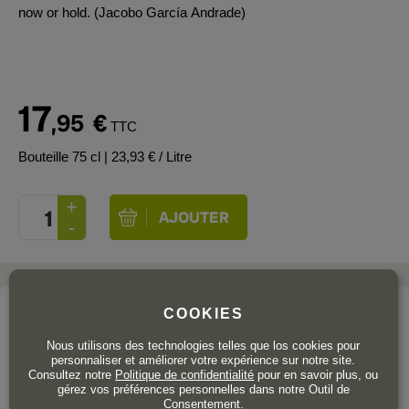
now or hold. (Jacobo García Andrade)
17
,95
€
TTC
Bouteille 75 cl
| 23,93 € / Litre
COOKIES
Le domaine
VALTRAVIESO BODEGAS Y VIÑEDOS
Nous utilisons des technologies telles que los cookies pour
personnaliser et améliorer votre expérience sur notre site.
Consultez notre
Politique de confidentialité
pour en savoir plus, ou
Ribera del Duero
gérez vos préférences personnelles dans notre Outil de
Consentement.