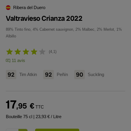
Ribera del Duero
Valtravieso Crianza 2022
89% Tinto fino, 4% Cabernet sauvignon, 2% Malbec, 2% Merlot, 1%
Albillo
4,1
11 avis
92
92
90
Tim Atkin
Peñín
Suckling
17
,95
€
TTC
Bouteille 75 cl
| 23,93 € / Litre