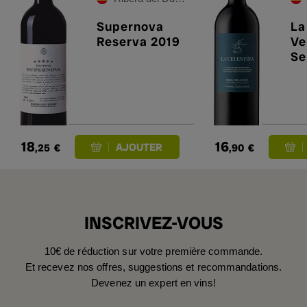
Supernova
La
Reserva 2019
Ve
Se
20
18
16
,25
€
,90
€
INSCRIVEZ-VOUS
10€ de réduction sur votre première commande.
Et recevez nos offres, suggestions et recommandations.
Devenez un expert en vins!