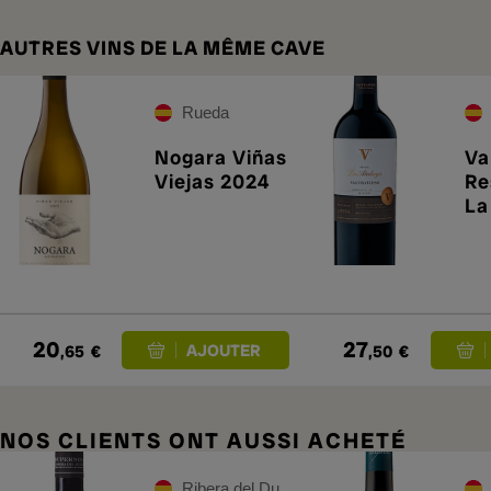
AUTRES VINS DE LA MÊME CAVE
Rueda
Nogara Viñas
Va
Viejas 2024
Re
La
20
20
27
,65
€
,50
€
NOS CLIENTS ONT AUSSI ACHETÉ
Ribera del Duero