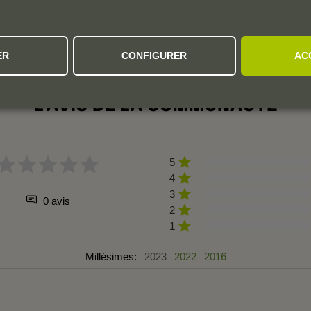
ER
CONFIGURER
AC
L'AVIS DE LA COMMUNAUTÉ
5
4
3
0 avis
2
1
Millésimes:
2023
2022
2016