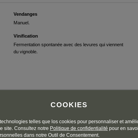
Vendanges
Manuel.
Vinification
Fermentation spontanée avec des levures qui viennent
du vignoble.
COOKIES
late (where the moisture remains) picked up from the soil of
neral tension on the super-focused and crystalline medium-
n in the super-long finish. Drink or hold.
technologies telles que los cookies pour personnaliser et amélio
e site. Consultez notre
Politique de confidentialité
pour en savoi
rsonnelles dans notre Outil de Consentement.