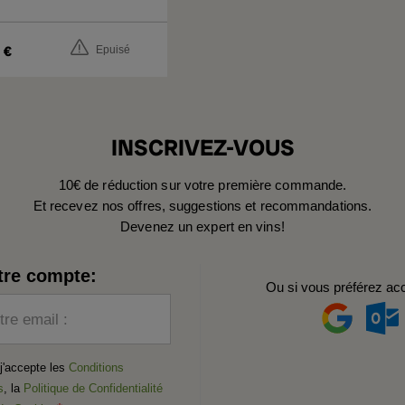
Riesling
Trocken
Monopollage
€
Epuisé
2020
INSCRIVEZ-VOUS
10€ de réduction sur votre première commande.
Et recevez nos offres, suggestions et recommandations.
Devenez un expert en vins!
tre compte:
Ou si vous préférez ac
tre email :
t j'accepte les
Conditions
s
, la
Politique de Confidentialité