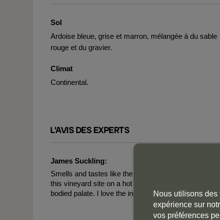
Sol
Ardoise bleue, grise et marron, mélangée à du sable
rouge et du gravier.
Climat
Continental.
L'AVIS DES EXPERTS
James Suckling:
Smells and tastes like the shady side of a piece of s
this vineyard site on a hot summer’s day. Terrific mi
bodied palate. I love the incredible purity and precisio
Nous utilisons des 
expérience sur notr
vos préférences pe