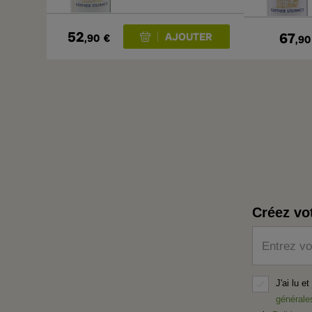
52
67
,90
€
,90
Créez vo
Entrez vo
J'ai lu e
générale