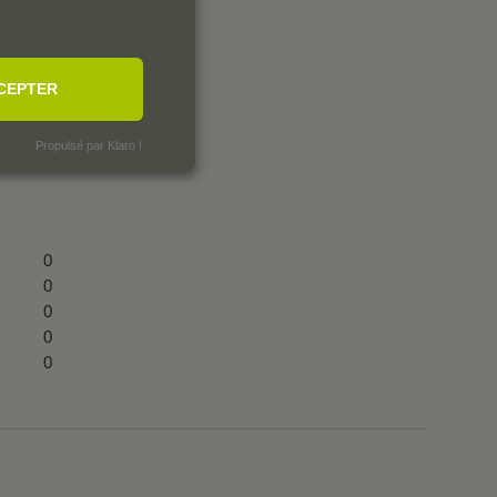
CEPTER
Propulsé par Klaro !
0
0
0
0
0