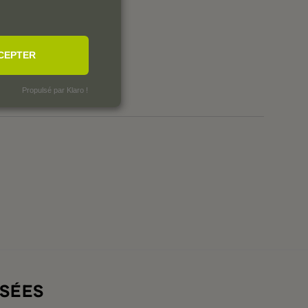
0
1
0
CEPTER
0
0
Propulsé par Klaro !
SÉES