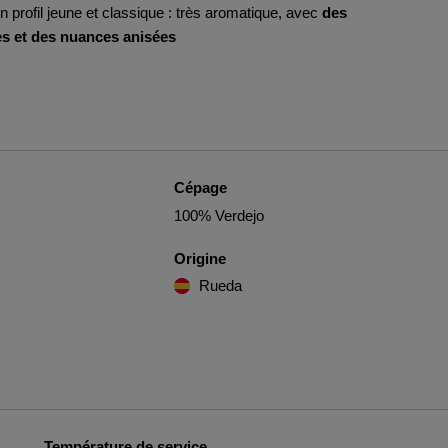
n profil jeune et classique : très aromatique, avec
des
s et des nuances anisées
Cépage
100% Verdejo
Origine
Rueda
Température de service