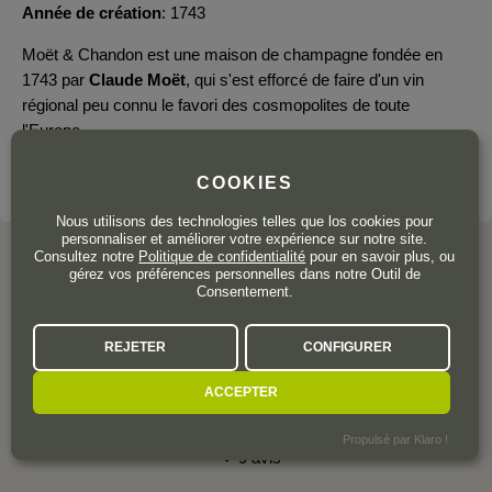
Année de création
1743
Moët & Chandon est une maison de champagne fondée en
1743 par
Claude Moët
, qui s'est efforcé de faire d'un vin
régional peu connu le favori des cosmopolites de toute
l'Europe.
VOIR LE DOMAINE
COOKIES
Nous utilisons des technologies telles que los cookies pour
personnaliser et améliorer votre expérience sur notre site.
Consultez notre
Politique de confidentialité
pour en savoir plus, ou
gérez vos préférences personnelles dans notre Outil de
Consentement.
L'AVIS DE LA COMMUNAUTÉ
REJETER
CONFIGURER
ACCEPTER
4,8
Propulsé par Klaro !
9 avis