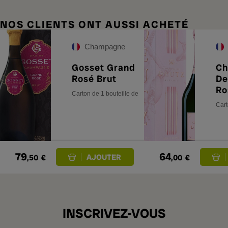
NOS CLIENTS ONT AUSSI ACHETÉ
Champagne
Gosset Grand
Ch
Rosé Brut
De
Ro
Carton de 1 bouteille de 75 cl
Cart
79
64
,50
€
,00
€
INSCRIVEZ-VOUS