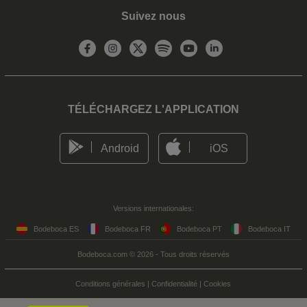
Suivez nous
TÉLÉCHARGEZ L'APPLICATION
Android
iOS
Versions internationales:
Bodeboca ES
Bodeboca FR
Bodeboca PT
Bodeboca IT
Bodeboca.com © 2026 - Tous droits réservés
Conditions générales
|
Confidentialité
|
Cookies