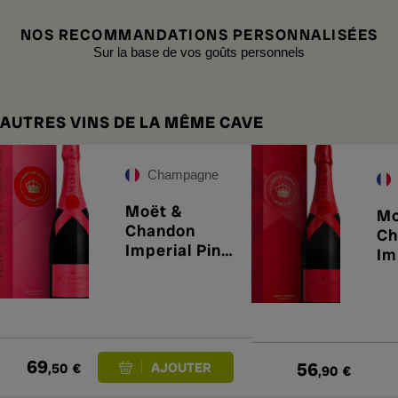
NOS RECOMMANDATIONS PERSONNALISÉES
Sur la base de vos goûts personnels
AUTRES VINS DE LA MÊME CAVE
Champagne
Moët &
Mo
Chandon
Ch
Imperial Pink
Im
Edición
Ed
Limitada
Li
2025
20
69
56
,50
€
,90
€