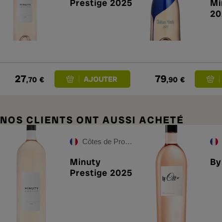
Prestige 2025
Mi
20
27
79
,70
€
,90
€
NOS CLIENTS ONT AUSSI ACHETÉ
Côtes de Provence
Minuty
By
Prestige 2025