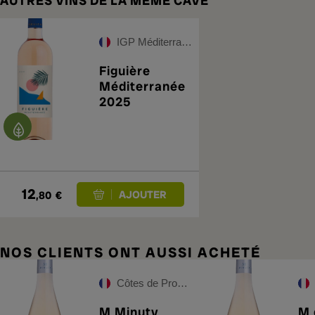
AUTRES VINS DE LA MÊME CAVE
IGP Méditerranée Rosé
Figuière
Méditerranée
2025
12
,80
€
NOS CLIENTS ONT AUSSI ACHETÉ
Côtes de Provence
M Minuty
M 