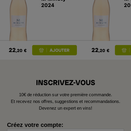
2024
20
22
22
,20
€
,20
€
INSCRIVEZ-VOUS
10€ de réduction sur votre première commande.
Et recevez nos offres, suggestions et recommandations.
Devenez un expert en vins!
Créez votre compte: