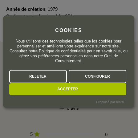
Année de création
1979
Surface totale du vignoble
85 ha.
COOKIES
VOIR LE DOMAINE
Nous utilisons des technologies telles que los cookies pour
personnaliser et améliorer votre expérience sur notre site.
Consultez notre
Politique de confidentialité
pour en savoir plus, ou
gérez vos préférences personnelles dans notre Outil de
Consentement.
L'AVIS DE LA COMMUNAUTÉ
REJETER
CONFIGURER
ACCEPTER
Propulsé par Klaro !
0 avis
5
0