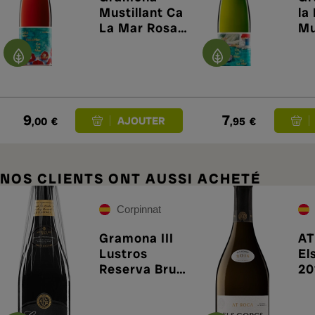
Mustillant Ca
la
La Mar Rosat
Mu
2025
Bl
Ec
9
7
,00
€
,95
€
NOS CLIENTS ONT AUSSI ACHETÉ
Corpinnat
Gramona III
AT
Lustros
El
Reserva Brut
20
Nature 2017