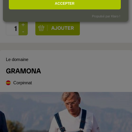
ACCEPTER
Coffret de 75 cl.
| 51,73 € / Litre
Propulsé par Klaro !
Le domaine
GRAMONA
Corpinnat