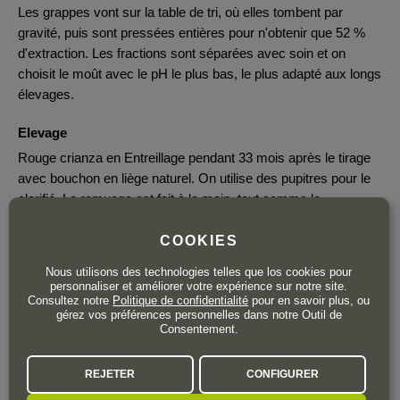
Les grappes vont sur la table de tri, où elles tombent par
gravité, puis sont pressées entières pour n'obtenir que 52 %
d'extraction. Les fractions sont séparées avec soin et on
choisit le moût avec le pH le plus bas, le plus adapté aux longs
élevages.
Elevage
Rouge crianza en Entreillage pendant 33 mois après le tirage
avec bouchon en liège naturel. On utilise des pupitres pour le
clarifié. Le remuage est fait à la main, tout comme le
dégorgement, après quoi on ajoute un dosage modéré
d'environ 4 grammes par litre.
COOKIES
Nous utilisons des technologies telles que los cookies pour
personnaliser et améliorer votre expérience sur notre site.
Consultez notre
Politique de confidentialité
pour en savoir plus, ou
gérez vos préférences personnelles dans notre Outil de
Consentement.
Plus que 4 bouteilles
38
REJETER
CONFIGURER
,80
€
TTC