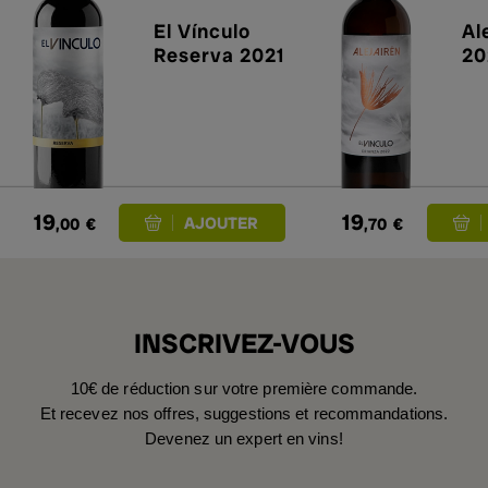
El Vínculo
Al
Reserva 2021
20
19
19
,00
€
,70
€
INSCRIVEZ-VOUS
10€ de réduction sur votre première commande.
Et recevez nos offres, suggestions et recommandations.
Devenez un expert en vins!