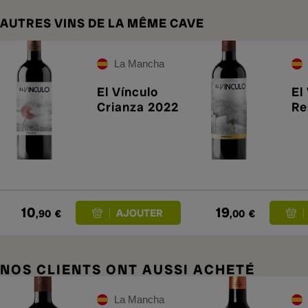
AUTRES VINS DE LA MÊME CAVE
La Mancha
El Vínculo
El
Crianza 2022
Re
10
19
,90
€
,00
€
NOS CLIENTS ONT AUSSI ACHETÉ
La Mancha