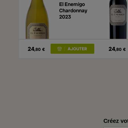
El Enemigo
Chardonnay
2023
24
24
,80
€
,80
€
Créez vo