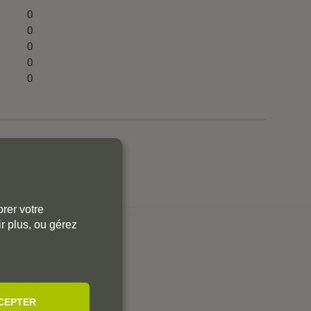
0
0
0
0
0
r aux commentaires.
rer votre
r plus, ou gérez
SÉES
CEPTER