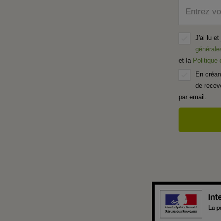
Entrez vo
J'ai lu e
générale
et la
Politique
En créan
de recevo
par email.