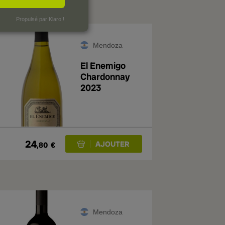
Propulsé par Klaro !
Mendoza
El Enemigo
Chardonnay
2023
24
,80
€
Mendoza