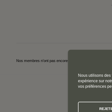
Nos membres n’ont pas encore laissé de commentaires pou
Nous utilisons des 
expérience sur notr
vos préférences pe
NOS
REJET