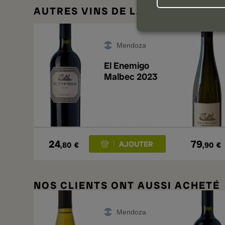
AUTRES VINS DE LA MÊME CAVE
Mendoza
El Enemigo
Malbec 2023
24
79
,80
€
,90
€
NOS CLIENTS ONT AUSSI ACHETÉ
Mendoza