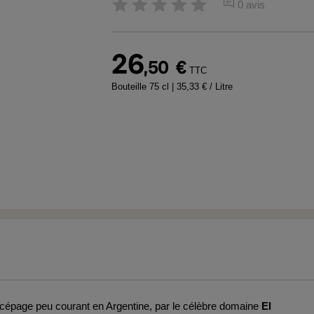
0 avis
26
,50
€
TTC
Bouteille 75 cl
| 35,33 € / Litre
 cépage peu courant en Argentine, par le célèbre domaine
El