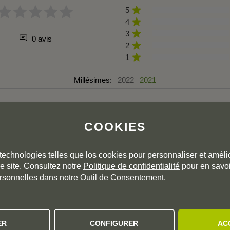
5
4
3
0 avis
2
1
Millésimes:
2022
2021
r ce millésime. Cliquez sur les millésimes précédents pour accéde
COOKIES
technologies telles que los cookies pour personnaliser et amélio
e site. Consultez notre
Politique de confidentialité
pour en savoi
rsonnelles dans notre Outil de Consentement.
 RECOMMANDATIONS PERSONNALI
Sur la base de vos goûts personnels
ER
CONFIGURER
AC