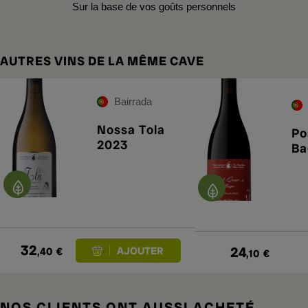
Sur la base de vos goûts personnels
AUTRES VINS DE LA MÊME CAVE
Bairrada
Nossa Tola
Po
2023
Ba
32
24
,40
€
,10
€
NOS CLIENTS ONT AUSSI ACHETÉ