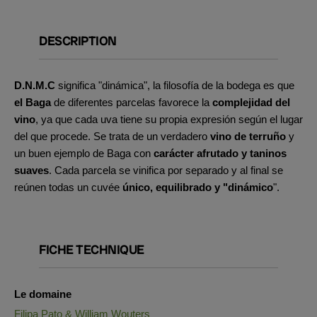
DESCRIPTION
D.N.M.C
significa "dinámica", la filosofía de la bodega es que
el Baga
de diferentes parcelas favorece la
complejidad del
vino
, ya que cada uva tiene su propia expresión según el lugar
del que procede. Se trata de un verdadero
vino de terruño
y
un buen ejemplo de Baga con
carácter afrutado y taninos
suaves
. Cada parcela se vinifica por separado y al final se
reúnen todas un cuvée
único, equilibrado y "dinámico
".
FICHE TECHNIQUE
Le domaine
Filipa Pato & William Wouters