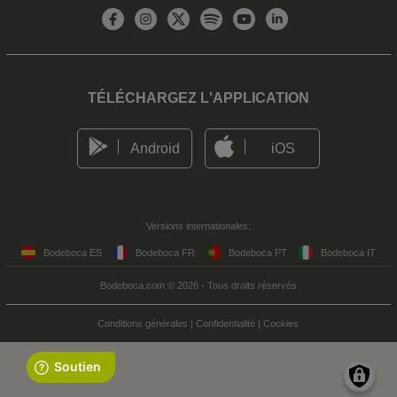
TÉLÉCHARGEZ L'APPLICATION
Android
iOS
Versions internationales:
Bodeboca ES
Bodeboca FR
Bodeboca PT
Bodeboca IT
Bodeboca.com © 2026 - Tous droits réservés
Conditions générales
|
Confidentialité
|
Cookies