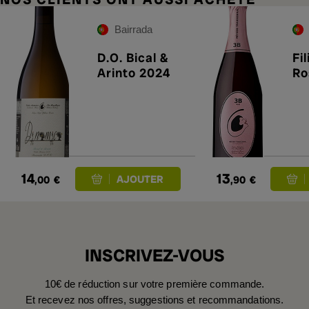
Bairrada
D.O. Bical &
Fi
Arinto 2024
Ro
14
13
,00
€
,90
€
INSCRIVEZ-VOUS
10€ de réduction sur votre première commande.
Et recevez nos offres, suggestions et recommandations.