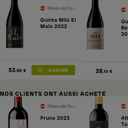
Ribera del Duero
Quinta Milú El
Qu
Malo 2022
Be
20
53
28
,90
€
,10
€
NOS CLIENTS ONT AUSSI ACHETÉ
Ribera del Duero
Pruno 2023
Al
Ta