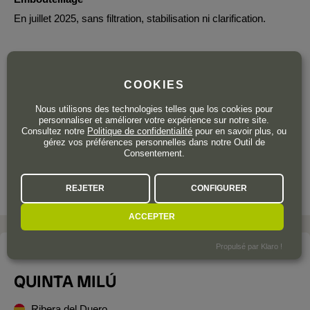
En juillet 2025, sans filtration, stabilisation ni clarification.
COOKIES
11
,50
€
Nous utilisons des technologies telles que los cookies pour
TTC
personnaliser et améliorer votre expérience sur notre site.
Consultez notre
Politique de confidentialité
pour en savoir plus, ou
Bouteille 75 cl
| 15,33 € / Litre
gérez vos préférences personnelles dans notre Outil de
Consentement.
REJETER
CONFIGURER
ACCEPTER
Propulsé par Klaro !
Le domaine
QUINTA MILÚ
Ribera del Duero