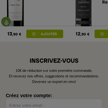
Re
13
12
,90
€
,90
€
INSCRIVEZ-VOUS
10€ de réduction sur votre première commande.
Et recevez nos offres, suggestions et recommandations.
Devenez un expert en vins!
Créez votre compte:
Entrez votre email :