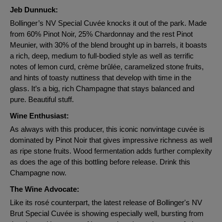
Jeb Dunnuck:
Bollinger’s NV Special Cuvée knocks it out of the park. Made
from 60% Pinot Noir, 25% Chardonnay and the rest Pinot
Meunier, with 30% of the blend brought up in barrels, it boasts
a rich, deep, medium to full-bodied style as well as terrific
notes of lemon curd, crème brûlée, caramelized stone fruits,
and hints of toasty nuttiness that develop with time in the
glass. It’s a big, rich Champagne that stays balanced and
pure. Beautiful stuff.
Wine Enthusiast:
As always with this producer, this iconic nonvintage cuvée is
dominated by Pinot Noir that gives impressive richness as well
as ripe stone fruits. Wood fermentation adds further complexity
as does the age of this bottling before release. Drink this
Champagne now.
The Wine Advocate:
Like its rosé counterpart, the latest release of Bollinger's NV
Brut Special Cuvée is showing especially well, bursting from