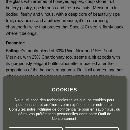
the glass with aromas of honeyed apples, crisp stone fruit,
buttery pastry, ripe lemons and fresh walnuts. Medium to full-
bodied, fleshy and vinous, with a deep core of beautifully ripe
fruit, racy acids and a pillowy mousse, it's a charming,
characterful wine that proves that Special Cuvée is firmly back
where it belongs.
Decanter:
Bollinger's meaty blend of 60% Pinot Noir and 15% Pinot
Meunier, with 25% Chardonnay too, seems a bit at odds with
its gorgeously elegant bottle silhouette, modelled after the
proportions of the house's magnums. But it all comes together
when you taste it, the predominantly premier and grand cru
grapes working their magic and delivering a full but fresh
expression with plenty of appley fruit, cleansing acidity with a
COOKIES
lick of lime, and full, briochey aromas.
Nous utilisons des technologies telles que los cookies pour
personnaliser et améliorer votre expérience sur notre site.
Falstaff:
Consultez notre
Politique de confidentialité
pour en savoir plus, ou
Medium golden yellow, silver reflections, very fine, lively
gérez vos préférences personnelles dans notre Outil de
Consentement.
mousse. Fine yellow fruit, nuances of Golden Delicious apple
and mango, a hint of orange and cookie. Full-bodied, balanced,