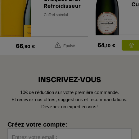
Cu
Refroidisseur
Coffret spécial
64
66
,10
€
,90
€
Epuisé
INSCRIVEZ-VOUS
10€ de réduction sur votre première commande.
Et recevez nos offres, suggestions et recommandations.
Devenez un expert en vins!
Créez votre compte:
Entrez votre email :