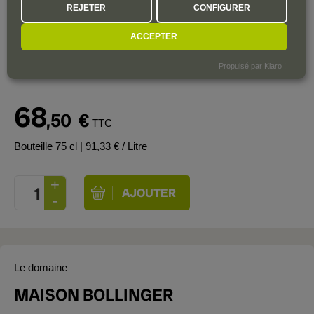
integrated fruit sweetness, finesse-rich acid structure, mineral-
REJETER
CONFIGURER
salty, lemon salty finish, a multi-faceted companion at the
table.
ACCEPTER
Propulsé par Klaro !
68
,50
€
TTC
Bouteille 75 cl
| 91,33 € / Litre
Le domaine
MAISON BOLLINGER