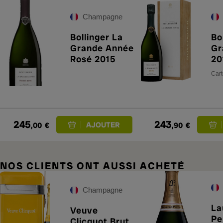
Champagne
Bollinger La
Bo
Grande Année
Gr
Rosé 2015
20
ét
Cart
245
243
,00
€
,90
€
NOS CLIENTS ONT AUSSI ACHETÉ
Champagne
La
Veuve
Pe
Clicquot Brut