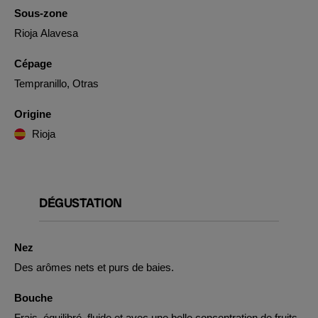
Sous-zone
Rioja Alavesa
Cépage
Tempranillo, Otras
Origine
Rioja
DÉGUSTATION
Nez
Des arômes nets et purs de baies.
Bouche
Frais, équilibré, fluide et avec une belle concentration de fruits.