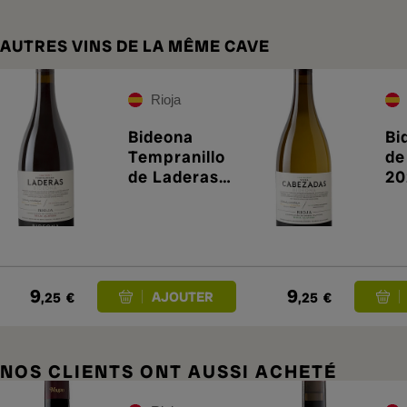
AUTRES VINS DE LA MÊME CAVE
Rioja
Bideona
Bi
Tempranillo
de
de Laderas
20
2023
9
9
,25
€
,25
€
NOS CLIENTS ONT AUSSI ACHETÉ