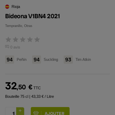
Rioja
Bideona V1BN4 2021
Tempranillo, Otras
0 avis
94
94
93
Peñín
Suckling
Tim Atkin
32
,50
€
TTC
Bouteille 75 cl
| 43,33 € / Litre