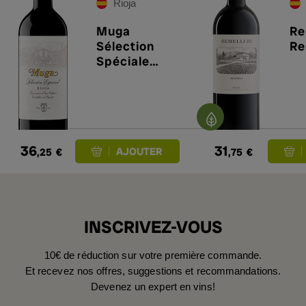
Rioja
Muga
Re
Sélection
Re
Spéciale
Reserva 2021
36
31
,25
€
,75
€
INSCRIVEZ-VOUS
10€ de réduction sur votre première commande.
Et recevez nos offres, suggestions et recommandations.
Devenez un expert en vins!