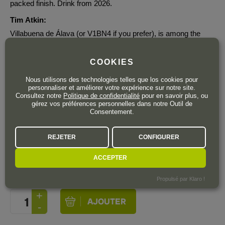
packed finish. Drink from 2026.
Tim Atkin:
Villabuena de Álava (or V1BN4 if you prefer), is among the
most exciting of the village wines from winemaker Tao Platón.
Tempranillo dominated with small amounts of other varieties,
COOKIES
this is engagingly, ethereally perfumed, with notes of mountain
herbs and Asian spices, juicy redcurrant and summer pudding
Nous utilisons des technologies telles que los cookies pour
personnaliser et améliorer votre expérience sur notre site.
flavours and a touch of oak sweetness. 2026-32
Consultez notre
Politique de confidentialité
pour en savoir plus, ou
gérez vos préférences personnelles dans notre Outil de
Consentement.
REJETER
CONFIGURER
32
,50
€
TTC
ACCEPTER
Bouteille 75 cl
| 43,33 € / Litre
Propulsé par Klaro !