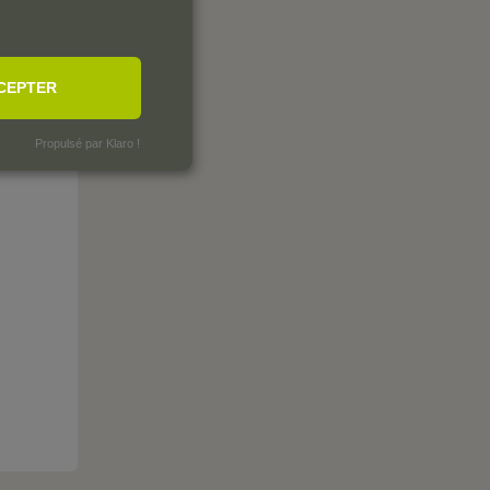
CEPTER
Propulsé par Klaro !