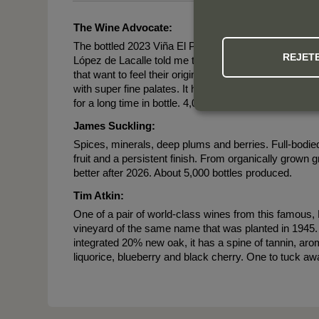
The Wine Advocate:
The bottled 2023 Viña El Pisón is aromatic and elegant
REJET
López de Lacalle told me that he thinks "the 2023 wine
that want to feel their origin." It pretty much encapsu
with super fine palates. It has freshness and superb b
for a long time in bottle. 4,072 bottles produced. It w
James Suckling:
Spices, minerals, deep plums and berries. Full-bodied,
fruit and a persistent finish. From organically grown
better after 2026. About 5,000 bottles produced.
Tim Atkin:
One of a pair of world-class wines from this famous
vineyard of the same name that was planted in 1945. 
integrated 20% new oak, it has a spine of tannin, aro
liquorice, blueberry and black cherry. One to tuck aw