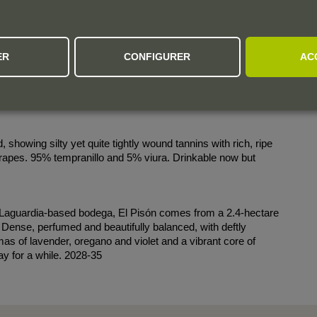
, but the real difference is the depth on the palate. Carlos
ER
CONFIGURER
AC
s are elegant, fluid, with engaging and fresh ripe fruit, wines
lates what the 2023s are about: ripe fruit and aromatic noses,
alance. It's still young and unevolved, but it should develop
as bottled in May 2025.
 showing silty yet quite tightly wound tannins with rich, ripe
 grapes. 95% tempranillo and 5% viura. Drinkable now but
, Laguardia-based bodega, El Pisón comes from a 2.4-hectare
Dense, perfumed and beautifully balanced, with deftly
mas of lavender, oregano and violet and a vibrant core of
ay for a while. 2028-35