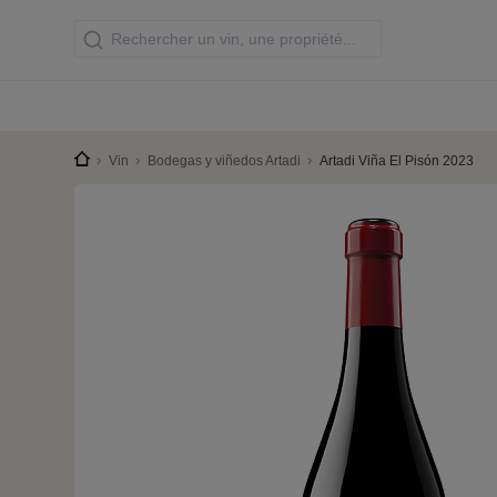
Vin
Bodegas y viñedos Artadi
Artadi Viña El Pisón 2023