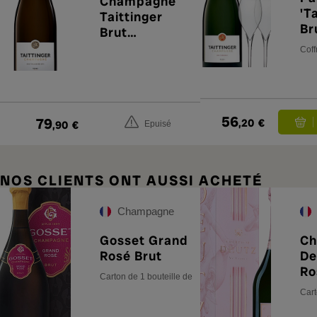
Champagne
'T
Taittinger
Br
Brut
» 
Millésimé
Coff
(x
2016
56
79
,20
€
,90
€
Epuisé
NOS CLIENTS ONT AUSSI ACHETÉ
Champagne
Gosset Grand
Ch
Rosé Brut
De
Ro
Carton de 1 bouteille de 75 cl
Cart