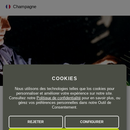
Champagne
COOKIES
Nous utilisons des technologies telles que los cookies pour
personnaliser et améliorer votre expérience sur notre site.
Année de création
1734
Consultez notre
Politique de confidentialité
pour en savoir plus, ou
Surface totale du vignoble
288 ha.
gérez vos préférences personnelles dans notre Outil de
Consentement.
Taittinger est l'une des rares maisons de champagne qui porte
encore le nom de ses propriétaires, ce qui témoigne de
REJETER
CONFIGURER
l'importance des traditions et du caractère familial du domaine.