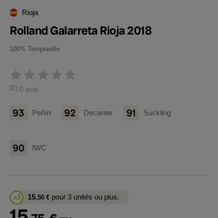
Rioja
Rolland Galarreta Rioja 2018
100% Tempranillo
0 avis
93
92
91
Peñín
Decanter
Suckling
90
IWC
15
pour 3 unités ou plus.
x3
,50
€
15