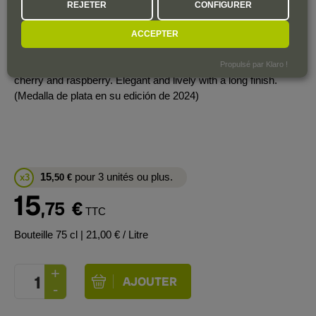
REJETER
CONFIGURER
medium body and firm tannins. Excellent length. Drink now.
(Zekun Shuai)
ACCEPTER
International Wine Challenge:
Complex and gamey with notes of chocolate, cedar, black
Propulsé par Klaro !
cherry and raspberry. Elegant and lively with a long finish.
(Medalla de plata en su edición de 2024)
15
pour 3 unités ou plus.
x3
,50
€
15
,75
€
TTC
Bouteille 75 cl
| 21,00 € / Litre