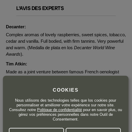
L'AVIS DES EXPERTS
Decanter:
Complex aromas of lovely raspberries, sweet spices, tobacco,
cedar and vanilla. Full bodied, with firm tannins. Very powerful
and warm. (Medalla de plata en los
Decanter World Wine
Awards
).
Tim Atkin:
Made as a joint venture between famous French oenologist
Michel Rolland and businessman Javier Galarreta, this is a
well-made Tempranillo from Elvillar and Labastida. Fresher and
COOKIES
better balanced than it has been in the past, it's an easy-
drinking style with violet and fennel top notes, textured tannins
Nous utilisons des technologies telles que los cookies pour
and stylish French and American oak. 2025-27.
personnaliser et améliorer votre expérience sur notre site.
Consultez notre
Politique de confidentialité
pour en savoir plus, ou
James Suckling:
gérez vos préférences personnelles dans notre Outil de
Consentement.
A more elegant expression of Rioja with fine spices, red
berries and plums. Juicy and chewy on the palate with