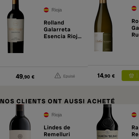
Rioja
Ro
Rolland
Ga
Galarreta
Ru
Esencia Rioja
20
2015
14
49
,90
€
,90
€
Epuisé
NOS CLIENTS ONT AUSSI ACHETÉ
Rioja
Lindes de
Ra
Remelluri
Re