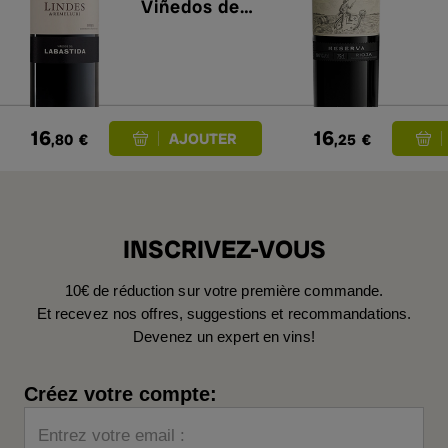
Viñedos de
Labastida
2021
16
16
,80
€
,25
€
INSCRIVEZ-VOUS
10€ de réduction sur votre première commande.
Et recevez nos offres, suggestions et recommandations.
Devenez un expert en vins!
Créez votre compte:
Entrez votre email :