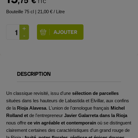
,75
€
TTC
Bouteille 75 cl
| 21,00 € / Litre
DESCRIPTION
Un classique revisité, issu d'une
sélection de parcelles
situées dans les hauteurs de Labastida et Elvillar, aux confins
de la
Rioja Alavesa
. L'union de l'œnologue français
Michel
Rolland et
de l'entrepreneur
Javier Galarreta dans la Rioja
nous offre
ce vin agréable et contemporain
où se distinguent
clairement certaines des caractéristiques d'un grand rouge de
la Rioja :
fruité, notes florales, réglisse et épices douces