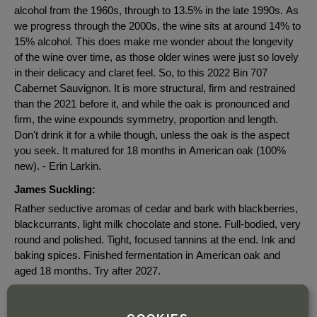
alcohol from the 1960s, through to 13.5% in the late 1990s. As
we progress through the 2000s, the wine sits at around 14% to
15% alcohol. This does make me wonder about the longevity
of the wine over time, as those older wines were just so lovely
in their delicacy and claret feel. So, to this 2022 Bin 707
Cabernet Sauvignon. It is more structural, firm and restrained
than the 2021 before it, and while the oak is pronounced and
firm, the wine expounds symmetry, proportion and length.
Don't drink it for a while though, unless the oak is the aspect
you seek. It matured for 18 months in American oak (100%
new). - Erin Larkin.
James Suckling:
Rather seductive aromas of cedar and bark with blackberries,
blackcurrants, light milk chocolate and stone. Full-bodied, very
round and polished. Tight, focused tannins at the end. Ink and
baking spices. Finished fermentation in American oak and
aged 18 months. Try after 2027.