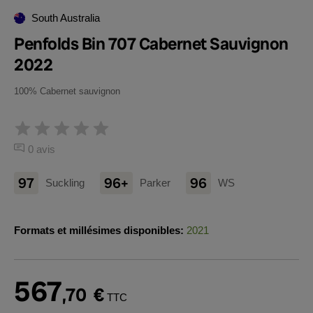
South Australia
Penfolds Bin 707 Cabernet Sauvignon
2022
100% Cabernet sauvignon
0 avis
97
96+
96
Suckling
Parker
WS
Formats et millésimes disponibles:
2021
567
,70
€
TTC