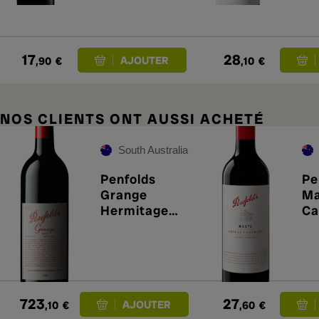
17
28
,90
€
,10
€
NOS CLIENTS ONT AUSSI ACHETÉ
South Australia
Penfolds
Pe
Grange
Ma
Hermitage
Ca
2020
20
723
27
,10
€
,60
€