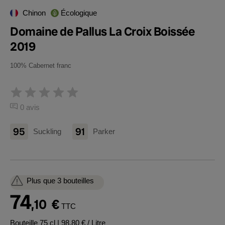
Chinon
Écologique
Domaine de Pallus La Croix Boissée
2019
100% Cabernet franc
0 avis
95
91
Suckling
Parker
Plus que 3 bouteilles
74
,10
€
TTC
Bouteille 75 cl
| 98,80 € / Litre