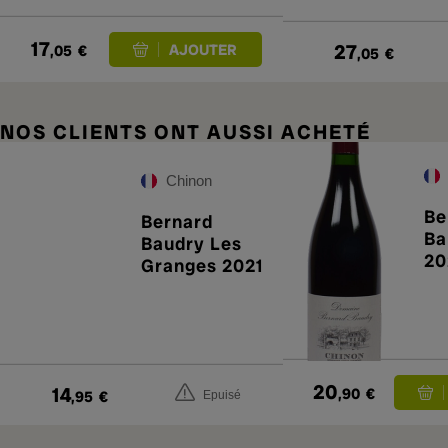
17
27
,05
€
,05
€
NOS CLIENTS ONT AUSSI ACHETÉ
Chinon
Be
Bernard
Ba
Baudry Les
20
Granges 2021
20
14
,90
€
,95
€
Epuisé