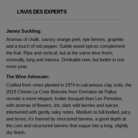
L'AVIS DES EXPERTS
James Suckling:
Aromas of chalk, savory orange peel, ripe berries, graphite
and a touch of red pepper. Subtle wood spices complement
the fruit. Ripe and vertical, but at the same time fresh,
minerally, long and intense. Drinkable now, but better in one
more year.
The Wine Advocate:
Crafted from vines planted in 1974 in calcareous clay soils, the
2019 Chinon La Croix Boissée from Domaine de Pallus
reveals a more elegant, fruitier bouquet than Les Pensées,
with aromas of flowers, iris, dark wild berries and spices
intertwined with gently oaky notes. Medium to full-bodied, juicy
and tense, it's framed by structured tannins, a good depth at
the core and structured tannins that segue into a long, slightly
dry finish.