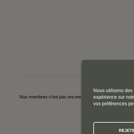
Nous utilisons des 
Nos membres n’ont pas encore laissé de commentaires pou
expérience sur notr
vos préférences pe
NOS
REJET