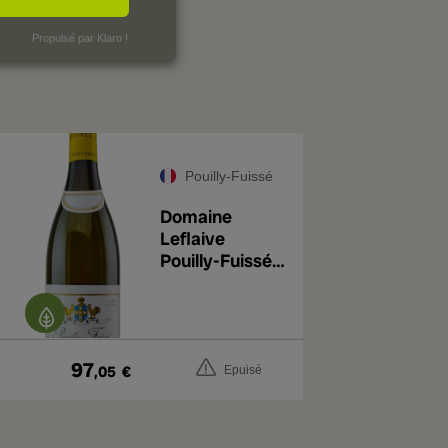
Propulsé par Klaro !
Pouilly-Fuissé
Domaine
Leflaive
Pouilly-Fuissé
2023
97
,05
€
Epuisé