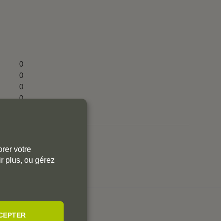
0
0
0
0
0
rer votre
r aux commentaires.
r plus, ou gérez
SÉES
CEPTER