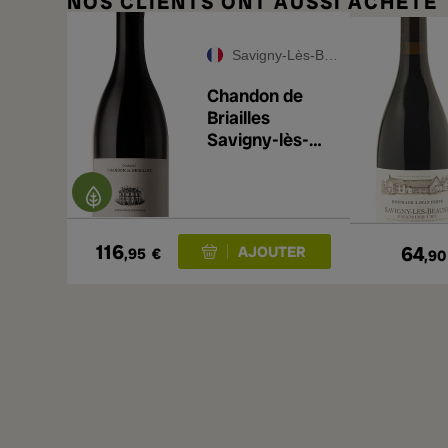
NOS CLIENTS ONT AUSSI ACHETÉ
Savigny-Lès-Beaune Premier Cru
Chandon de
Briailles
Savigny-lès-
Beaune
Premier Cru
Les Lavières
2023
116
64
,95
€
,90