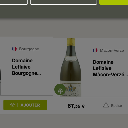
Sur la base de vos goûts personnels
Bourgogne
Mâcon-Verzé
Domaine
Domaine
Leflaive
Leflaive
Bourgogne
Mâcon-Verzé
Blanc 2023
Les Chênes
2023
67
,35
€
Epuisé