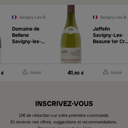
Savigny-Lès-Beaune Premier Cru
Savigny-Lès-Beaune Premier Cru
Domaine de
Jaffelin
Bellene
Savigny-Les-
Savigny-les-
Beaune 1er Cru
Beaune 1er Cru
Les
Hommage à
Vergelesses
Jean Ferté
Blanc 2020
2023
41
€
,90
€
Epuisé
Epuisé
INSCRIVEZ-VOUS
10€ de réduction sur votre première commande.
Et recevez nos offres, suggestions et recommandations.