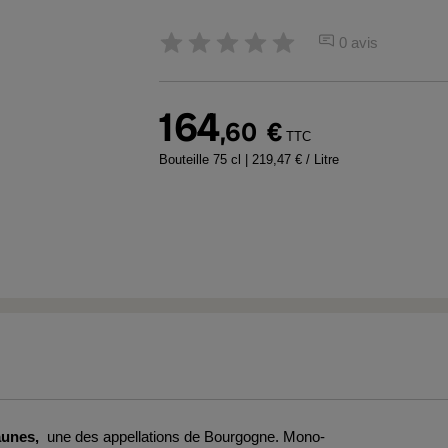
0 avis
164
,60
€
TTC
Bouteille 75 cl
| 219,47 € / Litre
aunes,
une des appellations de Bourgogne. Mono-