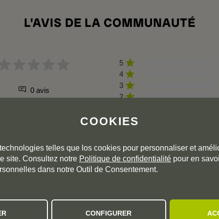
L'AVIS DE LA COMMUNAUTÉ
5
4
3
0 avis
2
1
COOKIES
technologies telles que los cookies pour personnaliser et amélio
r ce millésime. Cliquez sur les millésimes précédents pour accéde
e site. Consultez notre
Politique de confidentialité
pour en savoi
rsonnelles dans notre Outil de Consentement.
 RECOMMANDATIONS PERSONNALI
ER
CONFIGURER
AC