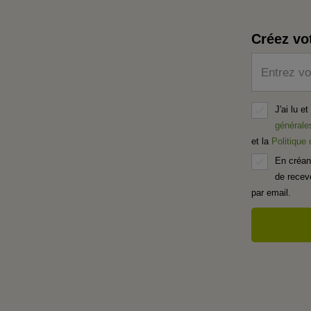
Créez vo
Entrez vo
J'ai lu e
générale
et la
Politique
En créan
de recevo
par email.