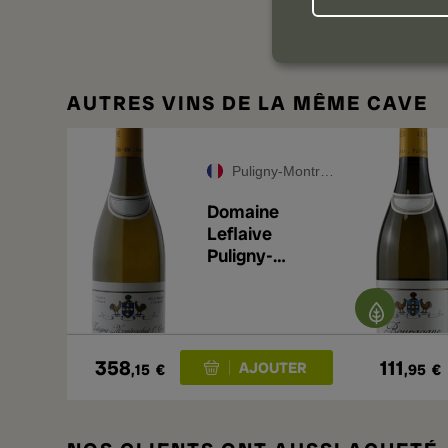
AUTRES VINS DE LA MÊME CAVE
Puligny-Montrachet Premier Cru
Domaine
Leflaive
Puligny-
Montrachet 1er
Cru Clavoillon
2023
358
111
,15
€
,95
€