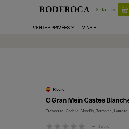
S'identifier
VENTES
PRIVÉES
VINS
Ribeiro
O Gran Meín Castes Blanch
Treixadura, Godello, Albariño, Torrontés, Loureira
0 avis