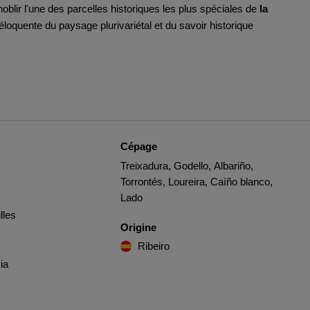
nnoblir l'une des parcelles historiques les plus spéciales de
la
 éloquente du paysage plurivariétal et du savoir historique
Cépage
Treixadura, Godello, Albariño,
Torrontés, Loureira, Caíño blanco,
Lado
lles
Origine
Ribeiro
via