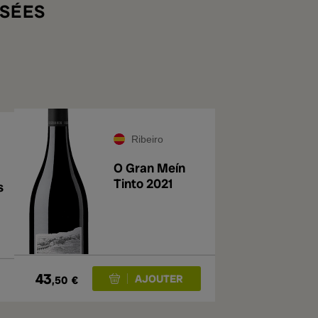
SÉES
Ribeiro
O Gran Meín
Tinto 2021
s
43
,50
€