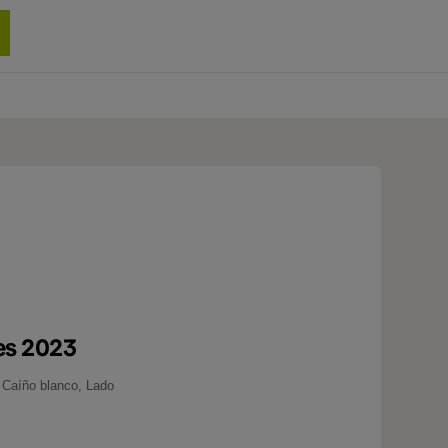
0 produit
es 2023
, Caíño blanco, Lado