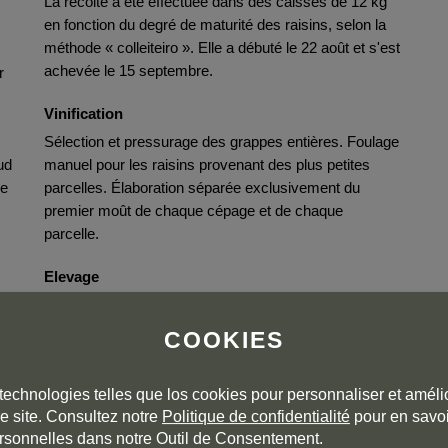
La récolte a été effectuée dans des caisses de 12 kg
en fonction du degré de maturité des raisins, selon la
méthode « colleiteiro ». Elle a débuté le 22 août et s'est
achevée le 15 septembre.
r
Vinification
Sélection et pressurage des grappes entières. Foulage
ud
manuel pour les raisins provenant des plus petites
re
parcelles. Élaboration séparée exclusivement du
premier moût de chaque cépage et de chaque
parcelle.
Elevage
Rouge crianza de 12 mois en inox, suivi de 12 mois
supplémentaires en bouteille avant la mise sur le
COOKIES
marché.
Embouteillage
technologies telles que los cookies pour personnaliser et amélio
e site. Consultez notre
Politique de confidentialité
pour en savoi
Au cours de l'été 2024. Pour une meilleure
rsonnelles dans notre Outil de Consentement.
e
conservation, ce vin contient des sulfites.