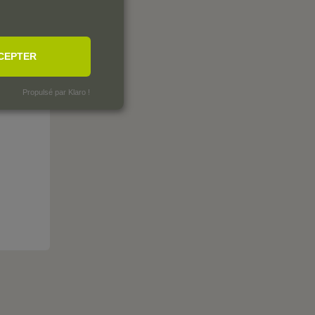
CEPTER
Propulsé par Klaro !