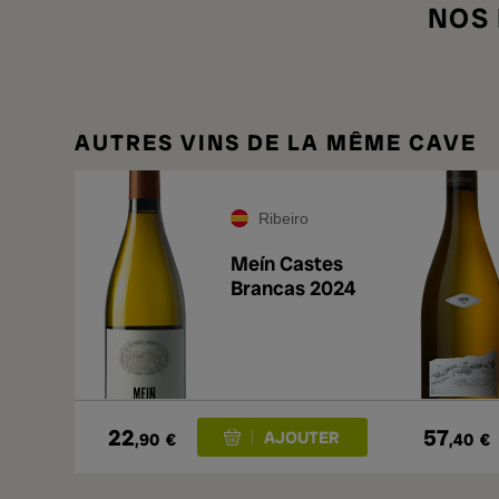
NOS
AUTRES VINS DE LA MÊME CAVE
Ribeiro
Meín Castes
Brancas 2024
22
57
,90
€
,40
€