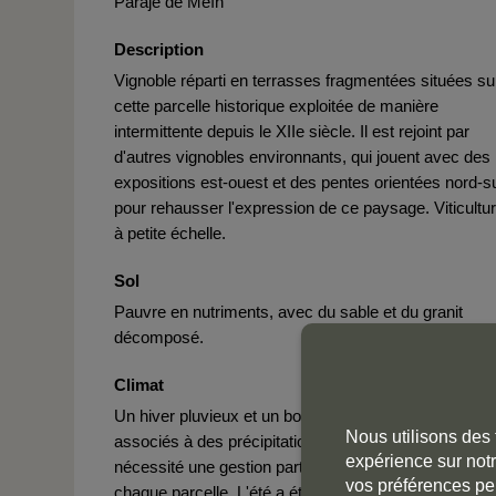
Paraje de Meín
Description
Vignoble réparti en terrasses fragmentées situées su
cette parcelle historique exploitée de manière
intermittente depuis le XIIe siècle. Il est rejoint par
d'autres vignobles environnants, qui jouent avec des
expositions est-ouest et des pentes orientées nord-s
pour rehausser l'expression de ce paysage. Viticultu
à petite échelle.
Sol
Pauvre en nutriments, avec du sable et du granit
décomposé.
Climat
Un hiver pluvieux et un bourgeonnement précoce,
Nous utilisons des 
associés à des précipitations cumulées élevées, ont
expérience sur notr
nécessité une gestion particulièrement attentive de
vos préférences pe
chaque parcelle. L'été a été frais et la chaleur extrêm