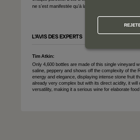
ne s'est manifestée qu'à la fin du mois d'août.
REJET
L'AVIS DES EXPERTS
Tim Atkin:
Only 4,600 bottles are made of this single vineyard win
saline, peppery and shows off the complexity of the R
energy and elegance, displaying intense stone fruit th
already very complex but with its direct acidity, it will
versatility, making it a serious wine for elaborate foo