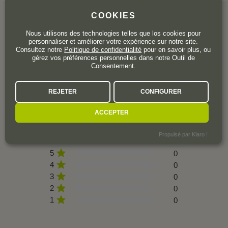
COOKIES
Nous utilisons des technologies telles que los cookies pour
personnaliser et améliorer votre expérience sur notre site.
L'AVIS DE LA COMMUNAUTÉ
Consultez notre
Politique de confidentialité
pour en savoir plus, ou
gérez vos préférences personnelles dans notre Outil de
Consentement.
REJETER
CONFIGURER
0 avis
ACCEPTER
Propulsé par Klaro !
5
0
4
0
3
0
2
0
1
0