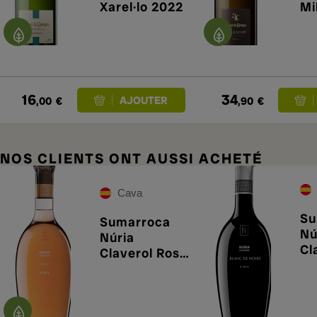
Xarel·lo 2022
Mi
Bl
No
16
34
,00
€
,90
€
NOS CLIENTS ONT AUSSI ACHETÉ
Cava
Su
Sumarroca
Nú
Núria
Cl
Claverol Rosé
Bl
2018
Ne