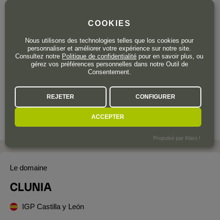
Drink or hold.
COOKIES
Nous utilisons des technologies telles que los cookies pour
personnaliser et améliorer votre expérience sur notre site.
16
Consultez notre
Politique de confidentialité
pour en savoir plus, ou
,50
€
gérez vos préférences personnelles dans notre Outil de
TTC
Consentement.
Bouteille 75 cl
| 22,00 € / Litre
REJETER
CONFIGURER
ACCEPTER
Propulsé par Klaro !
Le domaine
CLUNIA
IGP Castilla y León