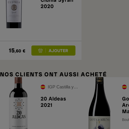
2020
15
,60
€
NOS CLIENTS ONT AUSSI ACHETÉ
IGP Castilla y León
20 Aldeas
Go
2021
Ar
M
Bout