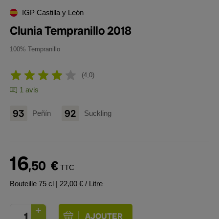
IGP Castilla y León
Clunia Tempranillo 2018
100% Tempranillo
4,0
1 avis
93
92
Peñín
Suckling
16
,50
€
TTC
Bouteille 75 cl
| 22,00 € / Litre