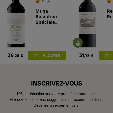
Rioja
Muga
Re
Sélection
Re
Spéciale
Reserva 2021
36
31
,25
€
,75
€
INSCRIVEZ-VOUS
10€ de réduction sur votre première commande.
Et recevez nos offres, suggestions et recommandations.
Devenez un expert en vins!