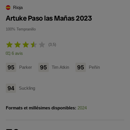
Rioja
Artuke Paso las Mañas 2023
100% Tempranillo
3,5
6 avis
95
95
95
Parker
Tim Atkin
Peñín
94
Suckling
Formats et millésimes disponibles:
2024