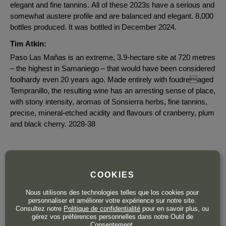
elegant and fine tannins. All of these 2023s have a serious and
somewhat austere profile and are balanced and elegant. 8,000
bottles produced. It was bottled in December 2024.
Tim Atkin:
Paso Las Mañas is an extreme, 3.9-hectare site at 720 metres
– the highest in Samaniego – that would have been considered
foolhardy even 20 years ago. Made entirely with foudreaged
Tempranillo, the resulting wine has an arresting sense of place,
with stony intensity, aromas of Sonsierra herbs, fine tannins,
precise, mineral-etched acidity and flavours of cranberry, plum
and black cherry. 2028-38
30
COOKIES
,50
€
TTC
Nous utilisons des technologies telles que los cookies pour
personnaliser et améliorer votre expérience sur notre site.
Bouteille 75 cl
| 40,67 € / Litre
Consultez notre
Politique de confidentialité
pour en savoir plus, ou
gérez vos préférences personnelles dans notre Outil de
Consentement.