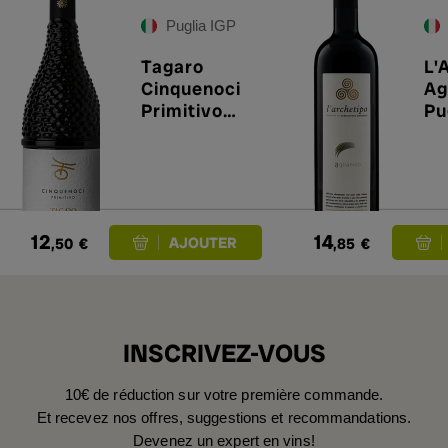
Puglia IGP
Tagaro
L'
Cinquenoci
Ag
Primitivo
Pu
2024
12
14
,50
€
,85
€
INSCRIVEZ-VOUS
10€ de réduction sur votre première commande.
Et recevez nos offres, suggestions et recommandations.
Devenez un expert en vins!