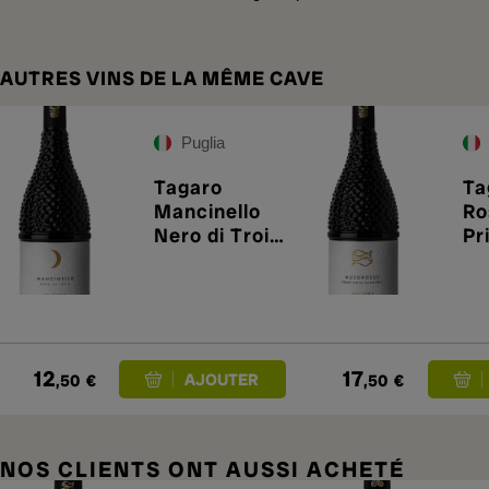
AUTRES VINS DE LA MÊME CAVE
Puglia
Tagaro
Ta
Mancinello
Ro
Nero di Troia
Pr
2024
20
12
17
,50
€
,50
€
NOS CLIENTS ONT AUSSI ACHETÉ