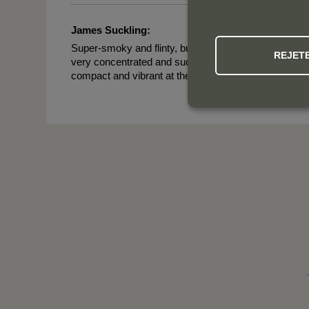
James Suckling:
Super-smoky and flinty, but also with a ton of fresh-p
REJET
very concentrated and succulent, but also enormously
compact and vibrant at the super-long finish. From o