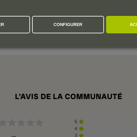
ineapple and ripe yellow-grapefruit aromas behind that, this is
ER
CONFIGURER
AC
 mineral. A Nierstein dry riesling masterpiece. Stunningly
rganically grown grapes. Drinkable now, but best from 2024.
L'AVIS DE LA COMMUNAUTÉ
5
4
3