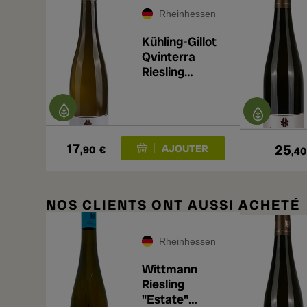
Rheinhessen
Kühling-Gillot
Qvinterra
Riesling
Trocken 2025
17
25
,90
€
,40
NOS CLIENTS ONT AUSSI ACHETÉ
Rheinhessen
Wittmann
Riesling
"Estate"