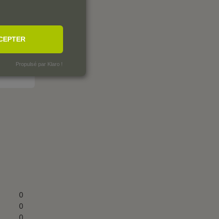
CEPTER
Propulsé par Klaro !
0
0
0