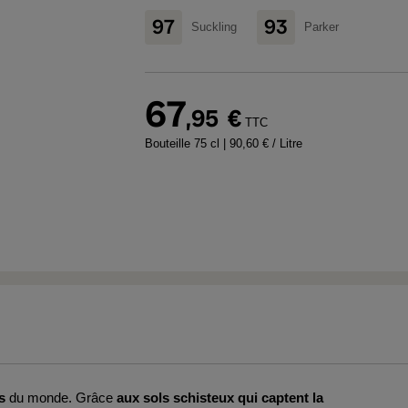
97
93
Suckling
Parker
67
,95
€
TTC
Bouteille 75 cl
| 90,60 € / Litre
es
du monde. Grâce
aux sols schisteux qui captent la