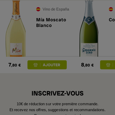
Vino de España
Mía Moscato
Co
Blanco
7
8
,80
€
,80
€
INSCRIVEZ-VOUS
10€ de réduction sur votre première commande.
Et recevez nos offres, suggestions et recommandations.