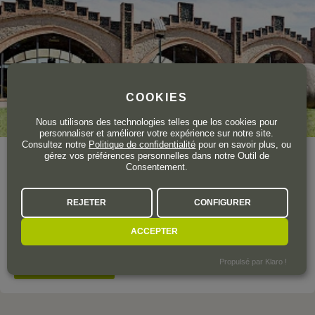
COOKIES
Nous utilisons des technologies telles que los cookies pour
personnaliser et améliorer votre expérience sur notre site.
Consultez notre
Politique de confidentialité
pour en savoir plus, ou
gérez vos préférences personnelles dans notre Outil de
Année de création
1872
Consentement.
Surface totale du vignoble
3000 ha.
Parler de Codorníu, c'est parler de l'histoire du cava. Un demi-
REJETER
CONFIGURER
millénaire riche en petites histoires qui, ensemble, ont donné
ACCEPTER
lieu à de grandes réalisations.
Propulsé par Klaro !
VOIR LE DOMAINE