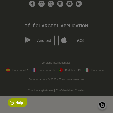
TÉLÉCHARGEZ L'APPLICATION
Android
iOS
Versions internationales:
Bodeboca ES
Bodeboca FR
Bodeboca PT
Bodeboca IT
Bodeboca.com © 2026 - Tous droits réservés
Conditions générales
|
Confidentialité
|
Cookies