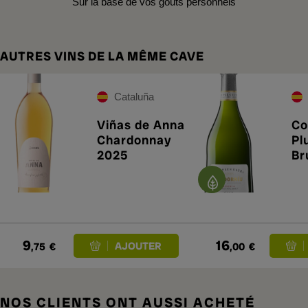
Sur la base de vos goûts personnels
AUTRES VINS DE LA MÊME CAVE
Cataluña
Viñas de Anna
Co
Chardonnay
Pl
2025
Br
20
9
16
,75
€
,00
€
NOS CLIENTS ONT AUSSI ACHETÉ