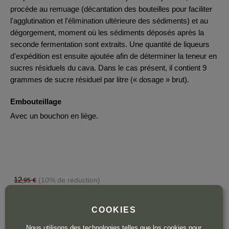
procède au remuage (décantation des bouteilles pour faciliter
l'agglutination et l'élimination ultérieure des sédiments) et au
dégorgement, moment où les sédiments déposés après la
seconde fermentation sont extraits. Une quantité de liqueurs
d'expédition est ensuite ajoutée afin de déterminer la teneur en
sucres résiduels du cava. Dans le cas présent, il contient 9
grammes de sucre résiduel par litre (« dosage » brut).
Embouteillage
Avec un bouchon en liège.
12
(10% de réduction)
,95
€
11
,66
€
TTC
COOKIES
Bouteille 75 cl
| 17,27 € / Litre
Nous utilisons des technologies telles que los cookies pour