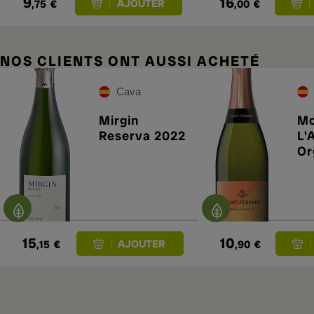
9
16
,75
€
,00
€
NOS CLIENTS ONT AUSSI ACHETÉ
Cava
Mirgin
Mo
Reserva 2022
L'
Or
15
10
,15
€
,90
€