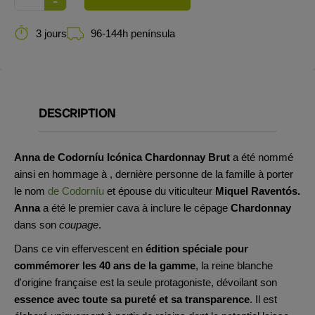
3 jours
96-144h península
DESCRIPTION
Anna de Codorníu Icónica Chardonnay Brut
a été nommé
ainsi en hommage à
, dernière personne de la famille à porter
le nom
de Codorníu
et épouse du viticulteur
Miquel Raventós.
Anna
a été le premier cava
à inclure le cépage
Chardonnay
dans son
coupage
.
Dans ce vin effervescent en
édition spéciale
pour
commémorer les 40 ans de la gamme
, la reine blanche
d'origine française est la seule protagoniste, dévoilant son
essence avec toute sa pureté et sa transparence
. Il est