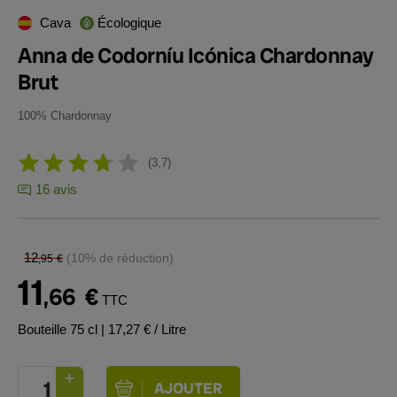
Cava
Écologique
Anna de Codorníu Icónica Chardonnay
Brut
100% Chardonnay
3,7
16 avis
12
(10% de réduction)
,95
€
11
,66
€
TTC
Bouteille 75 cl
| 17,27 € / Litre