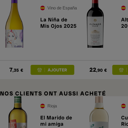
Vino de España
La Niña de
Al
Mis Ojos 2025
20
7
22
,35
€
,90
€
NOS CLIENTS ONT AUSSI ACHETÉ
Rioja
El Marido de
Cu
mi amiga
Ri