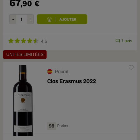
67
,90
€
1 avis
4,5
UNITÉS LIMITÉES
Priorat
Clos Erasmus 2022
98
Parker