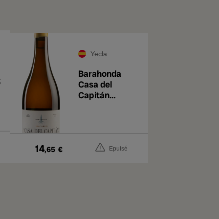
Yecla
Barahonda
3
Casa del
Capitán
Macabeo 2022
14
,65
€
Epuisé