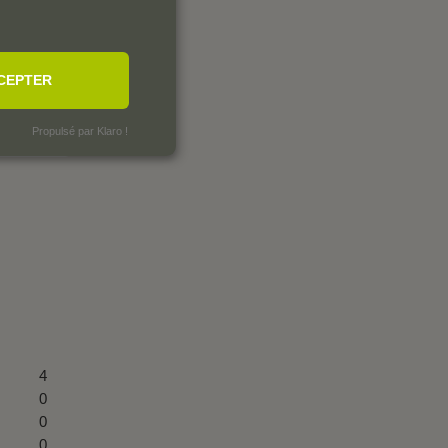
CEPTER
Propulsé par Klaro !
4
0
0
0