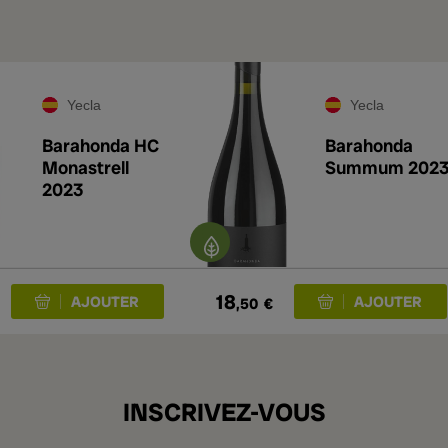
Yecla
Yecla
Barahonda HC
Barahonda
Monastrell
Summum 202
2023
18
,50
€
INSCRIVEZ-VOUS