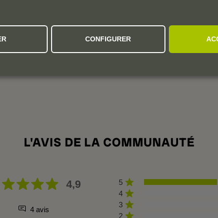
Elevage
Il passe au minimum 20 mois en fûts de chêne
français.
ER
CONFIGURER
AC
L'AVIS DE LA COMMUNAUTÉ
4,9
5
4
3
4 avis
2