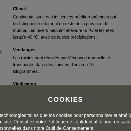
Climat
Continental avec des influences méditerranéennes qui
le distinguent nettement du reste de la province de
Murcie. Les hivers peuvent atteindre -6 °C et les étés
jusqu'à 40 °C, avec de faibles précipitations.
Vendanges
ar
Les raisins sont récoltés par Vendange manuelle et
transportés dans des caisses d'environ 10
kilogrammes.
Vinification
À leur arrivée au domaine, les raisins sont triés sur
COOKIES
une table de sélection, soumis à l'égrappage, puis
fermentés de manière contrôlée. Une fois la
fermentation terminée, le pressurage est effectué et le
technologies telles que los cookies pour personnaliser et amélio
vin est transféré en fûts, où il subit la fermentation
e site. Consultez notre
Politique de confidentialité
pour en savoi
malolactique.
rsonnelles dans notre Outil de Consentement.