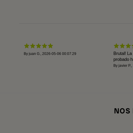
Brutal! La
By
juan G.
,
2026-05-06 00:07:29
probado ha
By
javier P.
,
NOS