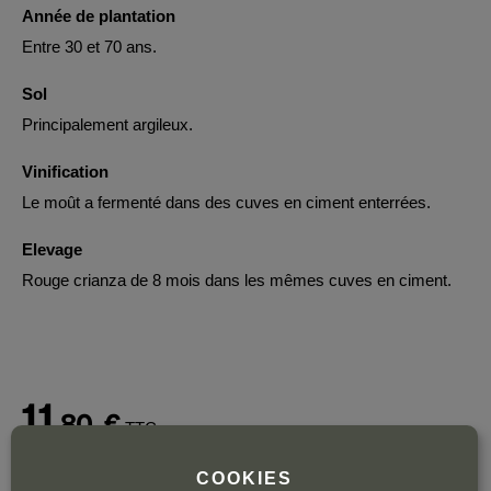
Année de plantation
Entre 30 et 70 ans.
Sol
Principalement argileux.
Vinification
Le moût a fermenté dans des cuves en ciment enterrées.
Elevage
Rouge crianza de 8 mois dans les mêmes cuves en ciment.
11
,80
€
TTC
Bouteille 75 cl
| 15,73 € / Litre
COOKIES