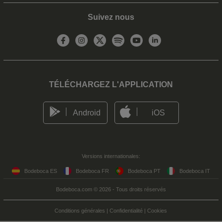
Suivez nous
TÉLÉCHARGEZ L'APPLICATION
Android
iOS
Versions internationales:
Bodeboca ES
Bodeboca FR
Bodeboca PT
Bodeboca IT
Bodeboca.com © 2026 - Tous droits réservés
Conditions générales
|
Confidentialité
|
Cookies