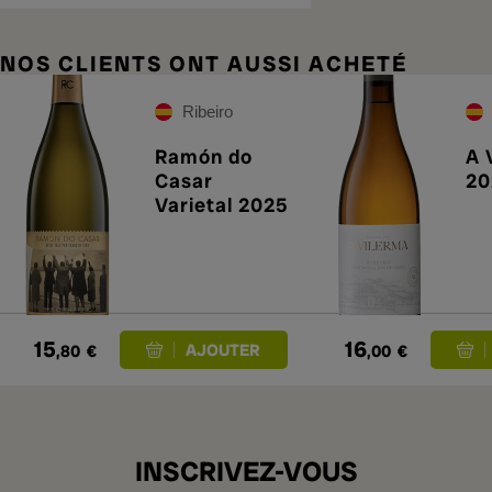
NOS CLIENTS ONT AUSSI ACHETÉ
Ribeiro
Ramón do
A 
Casar
20
Varietal 2025
15
16
,80
€
,00
€
INSCRIVEZ-VOUS