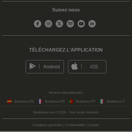
Suivez nous
TÉLÉCHARGEZ L'APPLICATION
Android
iOS
Versions internationales:
Bodeboca ES
Bodeboca FR
Bodeboca PT
Bodeboca IT
Bodeboca.com © 2026 - Tous droits réservés
Conditions générales
|
Confidentialité
|
Cookies