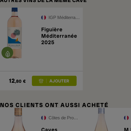
AUTRES VINS DE LA MÊME CAVE
IGP Méditerranée Rosé
Figuière
Méditerranée
2025
12
,80
€
NOS CLIENTS ONT AUSSI ACHETÉ
Côtes de Provence
Caves
M 