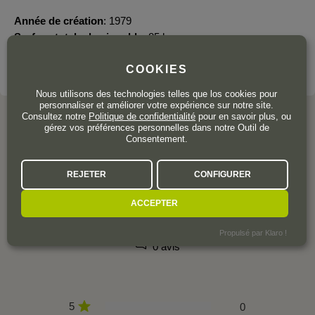
Année de création
1979
Surface totale du vignoble
85 ha.
COOKIES
VOIR LE DOMAINE
Nous utilisons des technologies telles que los cookies pour
personnaliser et améliorer votre expérience sur notre site.
Consultez notre
Politique de confidentialité
pour en savoir plus, ou
gérez vos préférences personnelles dans notre Outil de
Consentement.
L'AVIS DE LA COMMUNAUTÉ
REJETER
CONFIGURER
ACCEPTER
Propulsé par Klaro !
0 avis
5
0