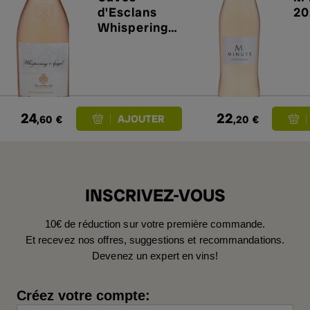
d'Esclans
20
Whispering
Angel Rosé
2025
24
22
,60
€
,20
€
INSCRIVEZ-VOUS
10€ de réduction sur votre première commande.
Et recevez nos offres, suggestions et recommandations.
Devenez un expert en vins!
Créez votre compte: