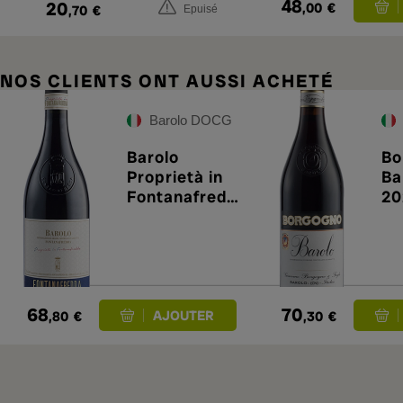
48
20
,00
€
,70
€
Epuisé
NOS CLIENTS ONT AUSSI ACHETÉ
Barolo DOCG
Barolo
Bo
Proprietà in
Ba
Fontanafredd
20
a 2018
68
70
,80
€
,30
€