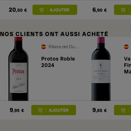
20
6
,50
€
,90
€
NOS CLIENTS ONT AUSSI ACHETÉ
Ribera del Duero
Protos Roble
Va
2024
Fi
Ma
9
9
,95
€
,85
€