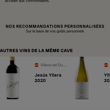
accéder aux commentaires.
NOS RECOMMANDATIONS PERSONNALISÉES
Sur la base de vos goûts personnels
AUTRES VINS DE LA MÊME CAVE
Ribera del Duero
Jesús Yllera
Yl
2020
20